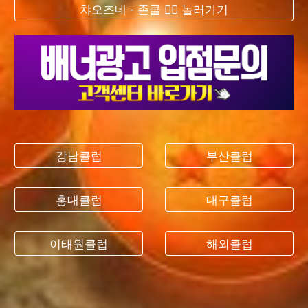
챠오즈네 - 존클 ❤️‍🔥 놀러가기
강남클럽
부산클럽
홍대클럽
대구클럽
이태원클럽
해외클럽