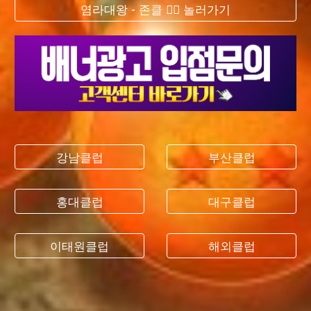
염라대왕 - 존클 ❤️‍🔥 놀러가기
강남클럽
부산클럽
홍대클럽
대구클럽
이태원클럽
해외클럽