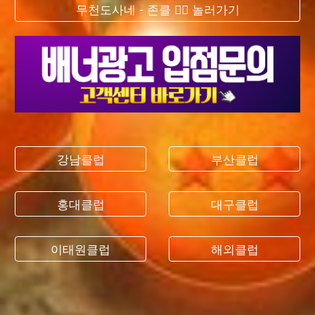
무천도사네 - 존클 ❤️‍🔥 놀러가기
강남클럽
부산클럽
홍대클럽
대구클럽
이태원클럽
해외클럽