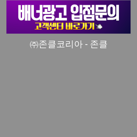
㈜존클코리아 - 존클