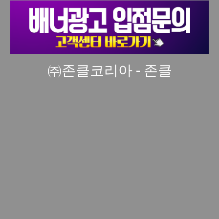
㈜존클코리아 - 존클