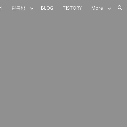
점
단톡방
BLOG
TISTORY
More
ion