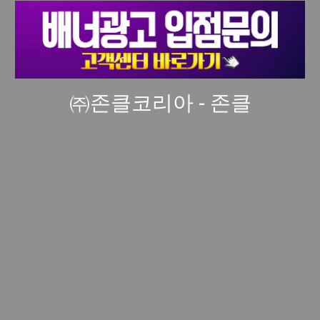
㈜존클코리아 - 존클