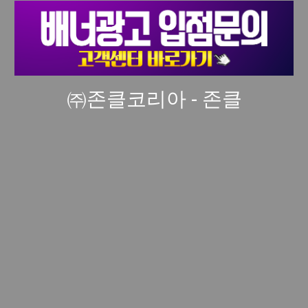
㈜존클코리아 - 존클