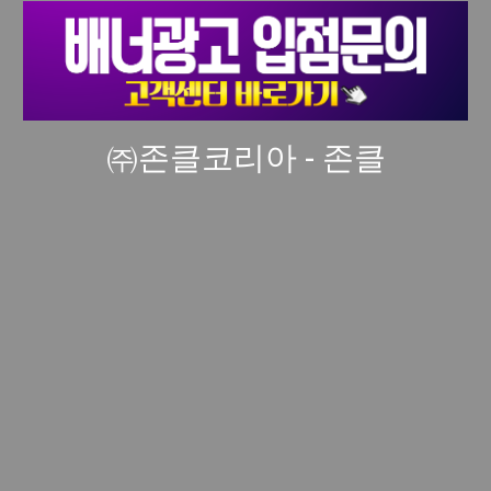
㈜존클코리아 - 존클