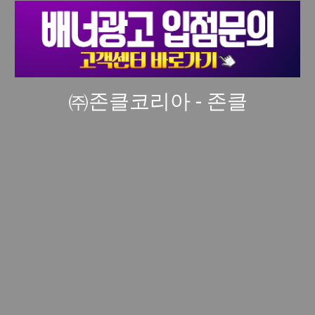
㈜존클코리아 - 존클