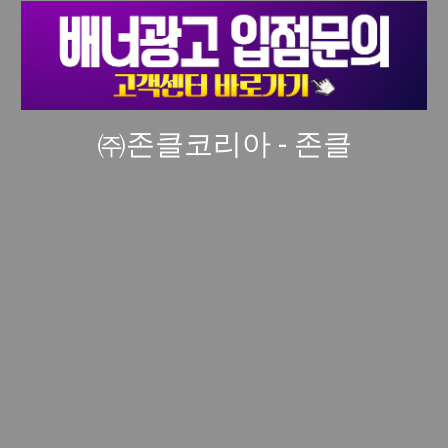
㈜존클코리아 - 존클