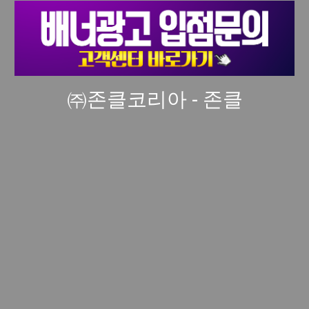
㈜존클코리아 - 존클