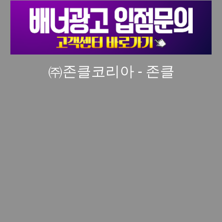
㈜존클코리아 - 존클