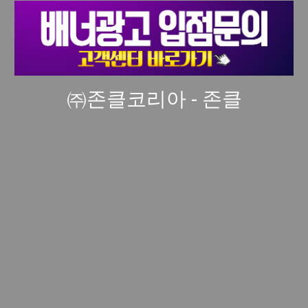
㈜존클코리아 - 존클