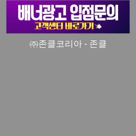
㈜존클코리아 - 존클