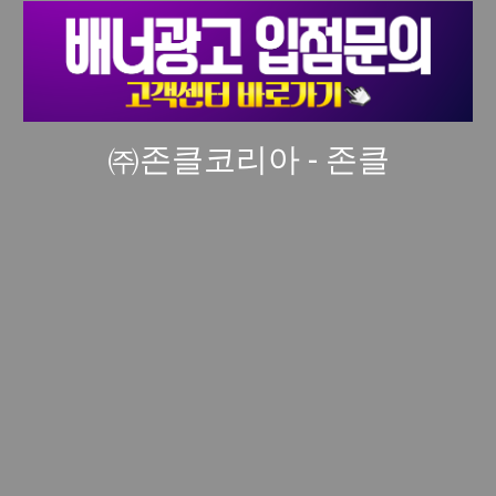
㈜존클코리아 - 존클