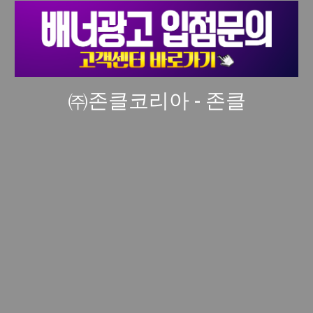
㈜존클코리아 - 존클