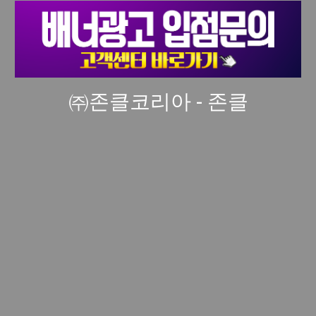
㈜존클코리아 - 존클