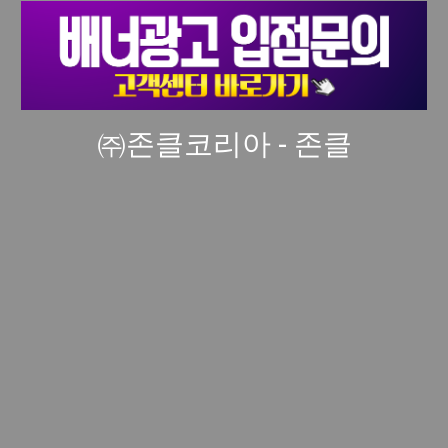
㈜존클코리아 - 존클