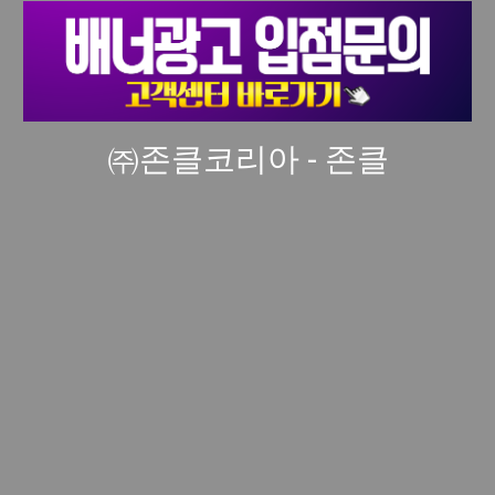
㈜존클코리아 - 존클