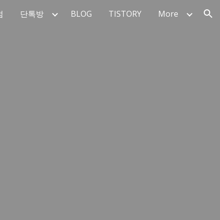
점
단톡방
BLOG
TISTORY
More
ion