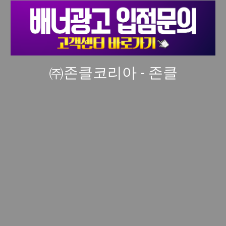
㈜존클코리아 - 존클