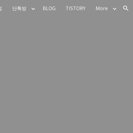
점
단톡방
BLOG
TISTORY
More
ion