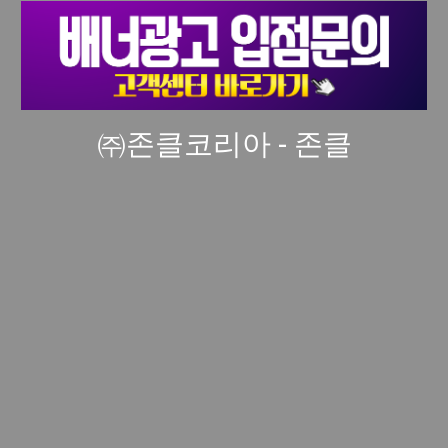
㈜존클코리아 - 존클