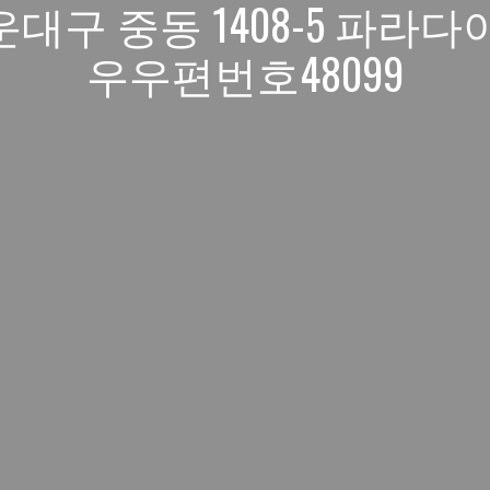
구 중동 1408-5 파라다
우우편번호48099