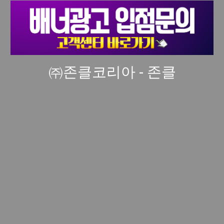
㈜존클코리아 - 존클