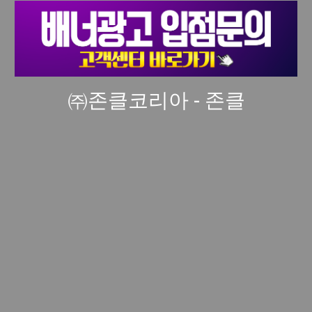
㈜존클코리아 - 존클