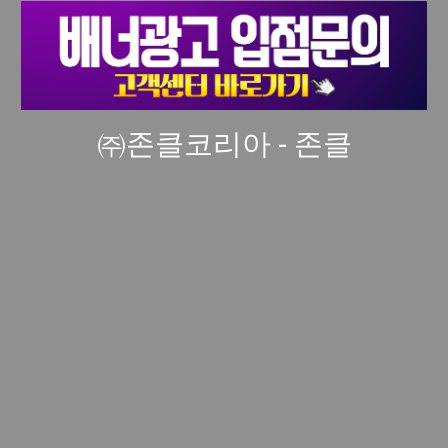
㈜존클코리아 - 존클