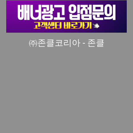
㈜존클코리아 - 존클