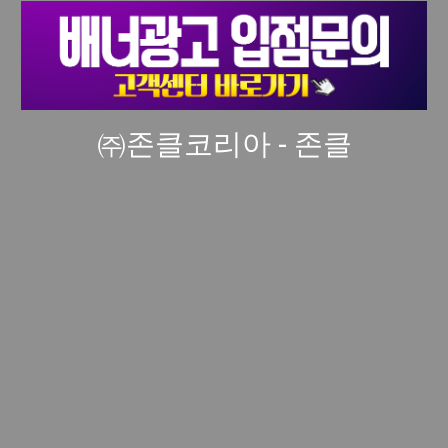
㈜존클코리아 - 존클