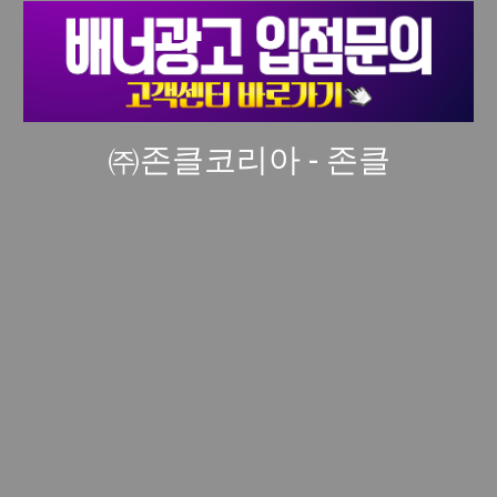
㈜존클코리아 - 존클