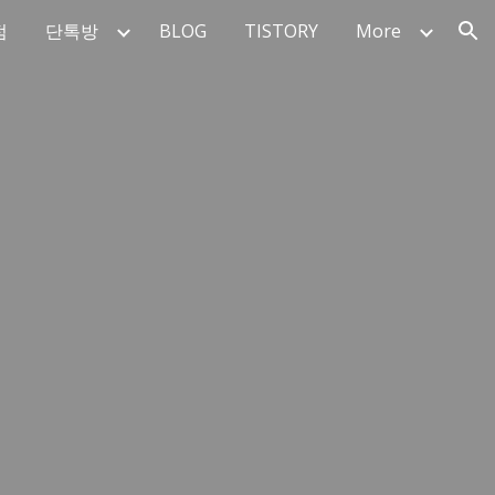
점
단톡방
BLOG
TISTORY
More
ion