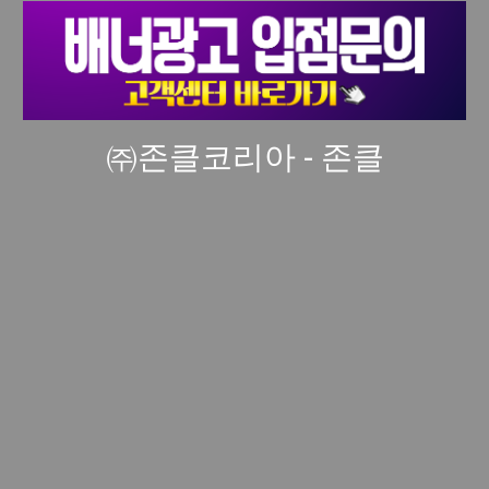
㈜존클코리아 - 존클