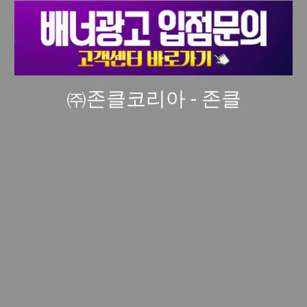
㈜존클코리아 - 존클