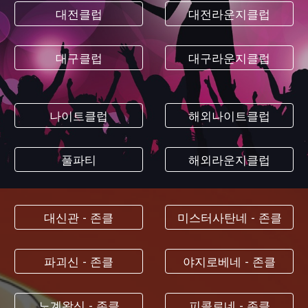
대전클럽
대전라운지클럽
대구클럽
대구라운지클럽
나이트클럽
해외나이트클럽
풀파티
해외라운지클럽
대신관 - 존클
미스터사탄네 - 존클
파괴신 - 존클
야지로베네 - 존클
노계왕신 - 존클
피콜로네 - 존클