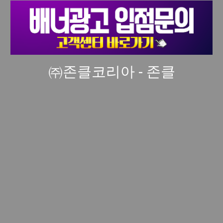
㈜존클코리아 - 존클