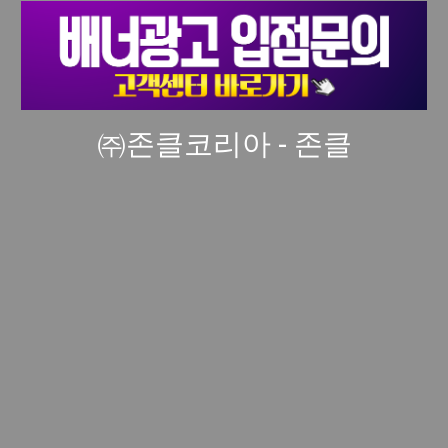
㈜존클코리아 - 존클