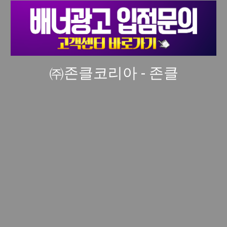
㈜존클코리아 - 존클