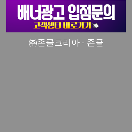
㈜존클코리아 - 존클