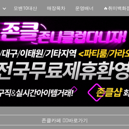
모밴10대산
매장목차
운영배너
🔥취미백화
ip to main content
Skip to navigat
존클카페 ❤️‍🔥바로가기