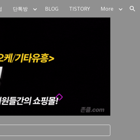
점
단톡방
BLOG
TISTORY
More
ion