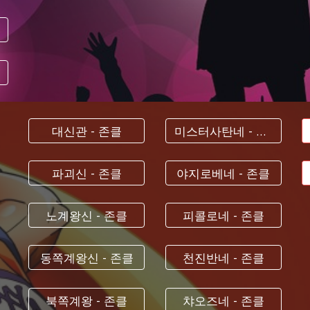
대신관 - 존클
미스터사탄네 - 존클
파괴신 - 존클
야지로베네 - 존클
노계왕신 - 존클
피콜로네 - 존클
동쪽계왕신 - 존클
천진반네 - 존클
북쪽계왕 - 존클
챠오즈네 - 존클