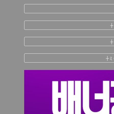
┼
┼
┼ミ