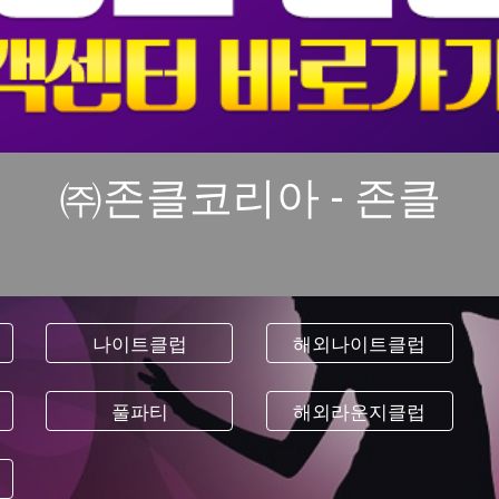
㈜존클코리아 - 존클
나이트클럽
해외나이트클럽
풀파티
해외라운지클럽