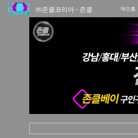
㈜존클코리아 - 존클
메인홈
Sk