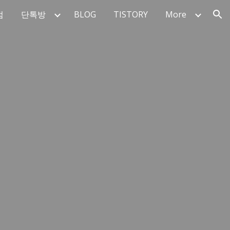
점
단톡방
BLOG
TISTORY
More
ion