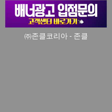
㈜존클코리아 - 존클