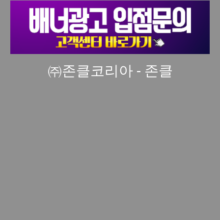
㈜존클코리아 - 존클